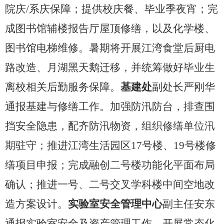
院庆
/
系庆保障；提供校庆餐、毕业季夜宵；完
成图书馆辅楼报告厅屋顶修缮，以及化学楼、
图书馆电梯维修。暑期将开展江湾食堂后厨电
路改造、月湖黑天鹅迁移，并统筹做好毕业生
离校相关后勤服务保障。
基建处
副处长严刚华
通报基建与修缮工作。加强防汛防台，排查围
挡安全隐患，配齐防汛物资，
组织修缮单位汛
期驻守；
推进江湾生活园区
17
号楼、
19
号楼修
缮项目申报；完成融创二号楼功能化平面布局
确认；推进一号、二号交叉学科楼中间空地改
造方案设计。
实验室安全管理中心
副主任安东
通报实验室安全及资产管理工作。开展常态化