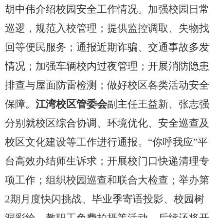
胡中伟介绍校园安全工作情况。
加强校园日常
巡逻，规范入校管理
；提供
监控调取、失物找
回等便民服务；
通报近期诈骗、交通事故多发
情况；加强车辆校内过夜管理；开展消防隐患
排查与屋面防雷检测；做好校区各类活动安全
保障。
江湾校区管委会
副主任王益新、张志强
分别就校区综合协调、环境优化、安全巡查及
校区文化建设等工作进行通报。“你呼我应”平
台高效办结师生诉求；开展校门口快递清理专
项工作；
组织校园巡查和联合大检查；
举办第
2
期月度快闪挑战、
毕业季寄语投影、校园树